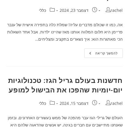
מחבר:
פורסם:
קטגוריה:
rachel
דצמבר 23, 2024
כללי
אה, כמו זו שכולם מדברים עליה! שמלת כלה בתפירה אישית של ענבר
פריימן היא חלום המלווה אותנו מאז שהיינו ילדות. אבל אחד השאלות
הכי מאתגרות הוא: איך נשארים בתקציב ומצליחים…
בין
להמשך קריאה
תחרה
לבלבול:
הדרך
לשמלת
הכלה
המושלמת
חדשנות בעולם גריל הגז: טכנולוגיות
בלי
להסתבך
יום-יומיות שהפכו את הבישול למופע
עם
הכסף!
מחבר:
פורסם:
קטגוריה:
rachel
דצמבר 15, 2024
כללי
העולם של גרילי הגז עבר מהפכה של ממש בעשורים האחרונים, ובזמן
שאנחנו מתיישבים עם חברים בגינה, יש אנשים שהדאגה שלהם היא