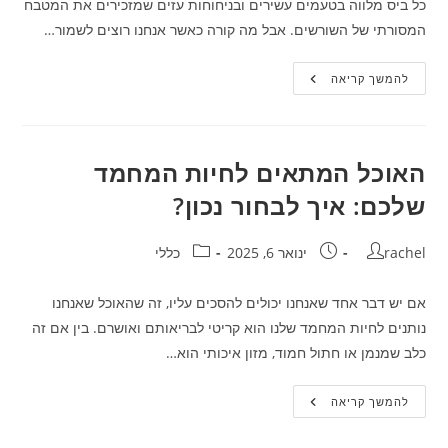
כל ביס מלווה בטעמים עשירים ובניחוחות עזים שמזכירים את המטבח
המסורתי של השורשים. אבל מה קורה כאשר אנחנו רוצים לשמור…
מאפים
להמשך קריאה
תימניים
במהדורה
חסרת
סוכר
ומלח!
האוכל המתאים לחיות המחמד
שלכם: איך לבחור נכון?
מחבר:
פורסם:
קטגוריה:
rachel
ינואר 6, 2025
כללי
אם יש דבר אחד שאנחנו יכולים להסכים עליו, זה שהאוכל שאנחנו
נותנים לחיות המחמד שלנו הוא קריטי לבריאותם ואושרם. בין אם זה
כלב שמנמן או חתול חמוד, מזון איכותי הוא…
האוכל
להמשך קריאה
המתאים
לחיות
המחמד