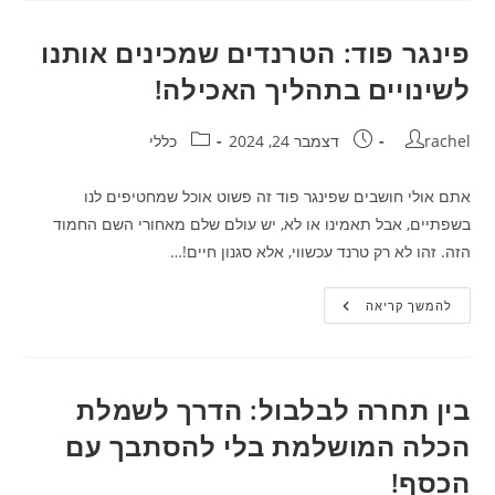
שלכם:
איך
לבחור
פינגר פוד: הטרנדים שמכינים אותנו
נכון?
לשינויים בתהליך האכילה!
מחבר:
פורסם:
קטגוריה:
rachel
דצמבר 24, 2024
כללי
אתם אולי חושבים שפינגר פוד זה פשוט אוכל שמחטיפים לנו
בשפתיים, אבל תאמינו או לא, יש עולם שלם מאחורי השם החמוד
הזה. זהו לא רק טרנד עכשווי, אלא סגנון חיים!…
פינגר
להמשך קריאה
פוד:
הטרנדים
שמכינים
אותנו
לשינויים
בתהליך
בין תחרה לבלבול: הדרך לשמלת
האכילה!
הכלה המושלמת בלי להסתבך עם
הכסף!