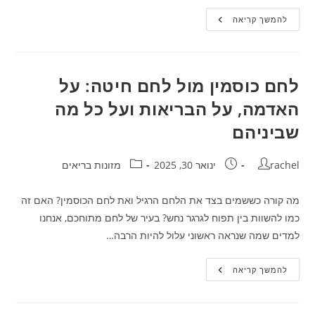
המדריך
להמשך קריאה
השלם
למניעת
טעויות
בהתקנת
מזגנים:
איך
לחם כוסמין מול לחם חיטה: על
להיות
המלך
האדמה, על הבריאות ועל כל מה
של
הקיץ!
שביניהם
מחבר:
פורסם:
קטגוריה:
rachel
ינואר 30, 2025
מזונות בריאים
מה קורה כששמים בצד את הלחם הרגיל ואת לחם הכוסמין? האם זה
כמו להשוות בין תפוח לגרגר נחש? בעיר של לחם מתוחכם, אנחנו
למדים שמה שנראה ראשוני עלול להיות הרבה…
לחם
להמשך קריאה
כוסמין
מול
לחם
חיטה: