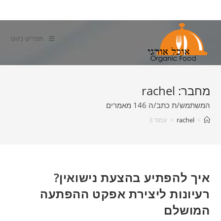
Ski
t
conten
תפריט ניווט
מחבר:
rachel
המשתמש/ת כתב/ה 146 מאמרים
>
rachel
>
עמוד 3
איך להפתיע בהצעת נישואין?
רעיונות ליצירת אפקט ההפתעה
המושלם