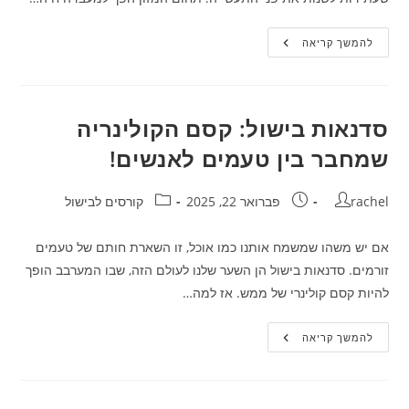
מזון
להמשך קריאה
העתיד:
ההפתעות
שממתינות
לנו
בשנת
2025!
סדנאות בישול: קסם הקולינריה
שמחבר בין טעמים לאנשים!
מחבר:
פורסם:
קטגוריה:
rachel
פברואר 22, 2025
קורסים לבישול
אם יש משהו שמשמח אותנו כמו אוכל, זו השארת חותם של טעמים
זורמים. סדנאות בישול הן השער שלנו לעולם הזה, שבו המערבב הופך
להיות קסם קולינרי של ממש. אז למה…
סדנאות
להמשך קריאה
בישול:
קסם
הקולינריה
שמחבר
בין