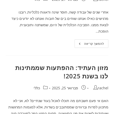
אחרי שנים של עבודה קשה, חוסר שינה ודאגות כלכליות, רובנו
מרגישים כאילו אנחנו שוחים בים של חובות ואנחנו לא יודעים כיצד
לצאת ממנו. הסביבה הכלכלית של היום, שמשתנה ותובענית,
הופכת…
הפטר
להמשך קריאה
מחובות:
הדרך
המרתקת
לשחרור
מנטלי
וכלכלי
מזון העתיד: ההפתעות שממתינות
לנו בשנת 2025!
מחבר:
פורסם:
קטגוריה:
rachel
פברואר 25, 2025
כללי
האם אי פעם חשבתם מה תוכלו לאכול בעוד שנתיים? לא, אני לא
מתכוון לפרות וברווזים שמסתובבים בשדות, אלא למגמות המרגשות
שעתידות לשנות את פני התעשייה. תחום המזון הפך למעבדה חיה…