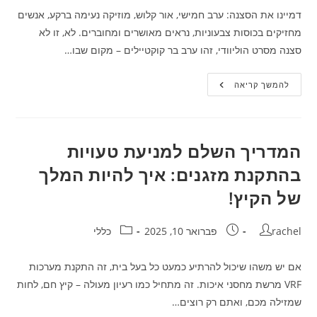
דמיינו את הסצנה: ערב חמישי, אור קלוש, מוזיקה נעימה ברקע, אנשים
מחזיקים בכוסות צבעוניות, נראים מאושרים ומחוברים. לא, זו לא
סצנה מסרט הוליוודי, זהו ערב בר קוקטיילים – מקום שבו…
בין
להמשך קריאה
הקוקטיילים
לאקלים
העסקי:
ככה
האלכוהול
משנה
המדריך השלם למניעת טעויות
את
כללי
בהתקנת מזגנים: איך להיות המלך
המשחק!
של הקיץ!
מחבר:
פורסם:
קטגוריה:
rachel
פברואר 10, 2025
כללי
אם יש משהו שיכול להרתיע כמעט כל בעל בית, זה התקנת מערכות
VRF מרשת מחסני איכות. זה מתחיל כמו רעיון מעולה – קיץ חם, לחות
שמזילה מכם, ואתם רק רוצים…