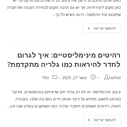
האם אתם מתכננים לרענן את עיצוב הבית שלכם עם פרקטים? יש
כאן מקום ליצירתיות, אך יש גם הרבה מקום לבחירה הנכונה של חברה
שתבצע את ההתקנה. היום, כשיש כל כך…
להרגיש
להמשך קריאה
כמו
בבית:
טיפים
פורצי
דרך
לבחירת
רהיטים מינימליסטיים: איך לגרום
חברה
מקצועית
לחדר להיראות כמו גלריה מתקדמת?
להתקנת
פרקטים
מחבר:
פורסם:
קטגוריה:
rachel
ינואר 27, 2025
כללי
עיצוב מינימליסטי זה לא רק טרנד חם שראיתם באינסטגרם. מדובר
באימון לחשוב מחדש על כיצד אנחנו חיים בסביבה שלנו. בעבודה
הזאת, רהיטים משחקים תפקיד מרכזי, כמו השחקנים בסרט שבו אין…
רהיטים
להמשך קריאה
מינימליסטיים: