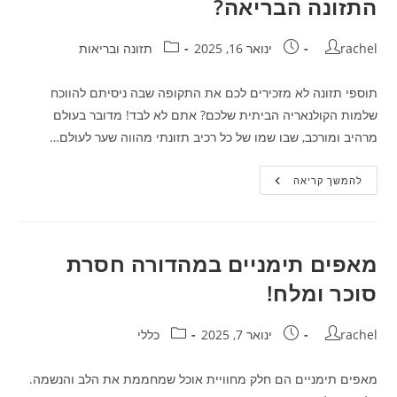
התזונה הבריאה?
מהרטבה!
מחבר:
פורסם:
קטגוריה:
rachel
ינואר 16, 2025
תזונה ובריאות
תוספי תזונה לא מזכירים לכם את התקופה שבה ניסיתם להווכח
שלמות הקולנאריה הביתית שלכם? אתם לא לבד! מדובר בעולם
מרהיב ומורכב, שבו שמו של כל רכיב תזונתי מהווה שער לעולם…
תוספי
להמשך קריאה
תזונה:
הקול
המוסיקלי
של
התזונה
הבריאה?
מאפים תימניים במהדורה חסרת
סוכר ומלח!
מחבר:
פורסם:
קטגוריה:
rachel
ינואר 7, 2025
כללי
מאפים תימניים הם חלק מחוויית אוכל שמחממת את הלב והנשמה.