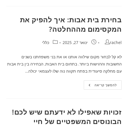
איך
לגרום
לחדר
להיראות
כמו
בחירת בית אבות: איך להפיק את
גלריה
מתקדמת?
המקסימום מההחלטה?
מחבר:
פורסם:
קטגוריה:
rachel
ינואר 27, 2025
כללי
לא קל לבחור מקום שילווה אותנו או את בני משפחתנו בשנים
החשובות והרגישות ביותר. בתחום בית האבות, הבחירה בין בית אבות
עם מחלקה סיעודית בפתח תקווה נוה שלו לעצמאי יכולה…
בחירת
להמשך קריאה
בית
אבות:
איך
להפיק
את
המקסימום
זכויות שאפילו לא ידעתם שיש לכם!
מההחלטה?
הבונוסים המשפטיים של חיי