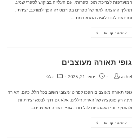
המועדפות לצריכת תוכן ספרותי. עם העלייה בביקוש לספרי שמע,
תהליך ההוצאה לאור של ספרים בפורמט זה הפך למורכב, יצירתי,
ומותאם לטכנולוגיה המתקדמת.…
הוצאה
להמשך קריאה
לאור
של
ספרי
שמע
–
פתח
גופי תאורה מעוצבים
לעולם
של
תוכן
מחבר:
נגיש
פורסם:
קטגוריה:
rachel
ינואר 21, 2025
כללי
ומרתק
גופי תאורה מעוצבים הפכו לפריט עיצובי חשוב בכל חלל. כיום, תאורה
אינה רק פונקציה של הארת חללים, אלא גם דרך לבטא יצירתיות
ולהוסיף יופי ואלגנטיות לכל חדר. גופי תאורה מעוצבים…
גופי
להמשך קריאה
תאורה
מעוצבים