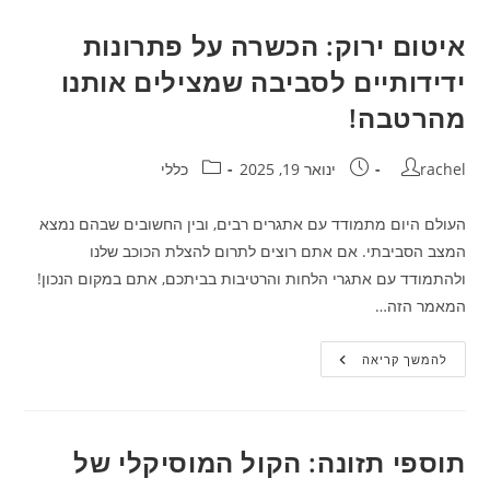
איטום ירוק: הכשרה על פתרונות
ידידותיים לסביבה שמצילים אותנו
מהרטבה!
מחבר:
פורסם:
קטגוריה:
rachel
ינואר 19, 2025
כללי
העולם היום מתמודד עם אתגרים רבים, ובין החשובים שבהם נמצא
המצב הסביבתי. אם אתם רוצים לתרום להצלת הכוכב שלנו
ולהתמודד עם אתגרי הלחות והרטיבות בביתכם, אתם במקום הנכון!
המאמר הזה…
איטום
להמשך קריאה
ירוק:
הכשרה
על
פתרונות
ידידותיים
לסביבה
תוספי תזונה: הקול המוסיקלי של
שמצילים
אותנו