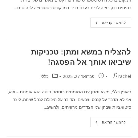
רהיטים ודקורציה לבית בעבודת יד כמו קורס רסטורציה לרהיטים…
אומנות
להמשך קריאה
הבית:
לתת
חיים
לרהיטים
שלכם
באמצעות
להצליח במשא ומתן: טכניקות
פרויקטים
מעשיים
שיביאו אותך אל הפסגה!
מחבר:
פורסם:
קטגוריה:
rachel
פברואר 27, 2025
כללי
באופן כללי, משא ומתן עם המומחית רוחמה ביטה הוא אומנות – ולא,
אני לא מדבר על קנבס וצבעים. מדובר על היכולת לנהל שיחה, ליצר
סיטואציות שבהן שני הצדדים מרוויחים, ולהשיג…
להצליח
להמשך קריאה
במשא
ומתן:
טכניקות