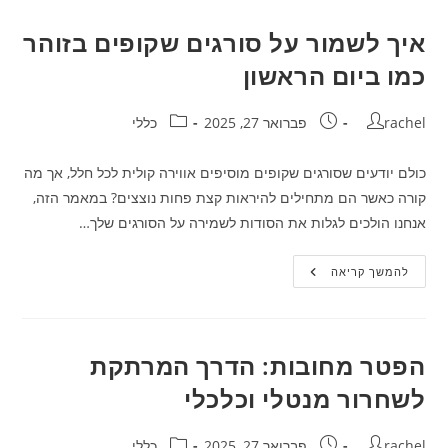
שיביאו
אותך
אל
איך לשמור על סורגים שקופים בזוהר
הפסגה!
כמו ביום הראשון
מחבר:
פורסם:
קטגוריה:
rachel
פברואר 27, 2025
כללי
כולם יודעים שסורגים שקופים מוסיפים אווירה קולית לכל חלל, אך מה
קורה כאשר הם מתחילים להיראות קצת פחות נוצצים? במאמר הזה,
אנחנו הולכים לגלות את הסודות לשמירה על הסורגים שלך…
איך
להמשך קריאה
לשמור
על
סורגים
שקופים
בזוהר
כמו
הפטר מחובות: הדרך המרתקת
ביום
הראשון
לשחרור מנטלי וכלכלי
מחבר:
פורסם:
קטגוריה:
rachel
פברואר 27, 2025
כללי