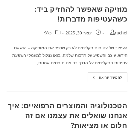
על
האדמה,
מוזיקה שאפשר להחזיק ביד:
על
הבריאות
כשהעטיפות מדברות!
ועל
כל
מה
שביניהם
מחבר:
פורסם:
קטגוריה:
rachel
ינואר 30, 2025
כללי
העיצוב של עטיפות תקליטים לא רק שכפר את המוסיקה – הוא גם
חידש, עיצב והשפיע על תרבות שלמה. בואו נצלול למעמקי השפעת
עטיפות התקליטים על הדרך בה אנו תופסים אמנות,…
מוזיקה
להמשך קריאה
שאפשר
להחזיק
ביד:
כשהעטיפות
מדברות!
הטכנולוגיה והמוצרים הרפואיים: איך
אנחנו שואלים את עצמנו אם זה
חלום או מציאות?