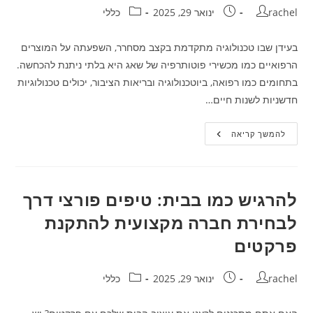
מחבר:
פורסם:
קטגוריה:
rachel
ינואר 29, 2025
כללי
בעידן שבו טכנולוגיה מתקדמת בקצב מסחרר, השפעתה על המוצרים
הרפואיים כמו מכשירי פוטותרפיה של שאג היא בלתי ניתנת להכחשה.
בתחומים כמו רפואה, ביוטכנולוגיה ובריאות הציבור, יכולים טכנולוגיות
חדשניות לשנות חיים…
הטכנולוגיה
להמשך קריאה
והמוצרים
הרפואיים:
איך
אנחנו
שואלים
את
להרגיש כמו בבית: טיפים פורצי דרך
עצמנו
אם
לבחירת חברה מקצועית להתקנת
זה
חלום
פרקטים
או
מציאות?
מחבר:
פורסם:
קטגוריה:
rachel
ינואר 29, 2025
כללי