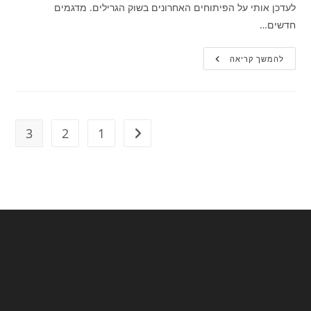
לעדכן אותי על הפיתוחים האחרונים בשוק הגרילים. מדגמים
חדשים…
חדשנות
להמשך קריאה
בעולם
גריל
הגז:
טכנולוגיות
יום-יומיות
שהפכו
את
3
2
1
מעבר לעמוד הקודם
הבישול
למופע