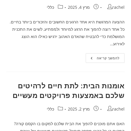
מחבר:
פורסם:
קטגוריה:
rachel
מרץ 4, 2025
כללי
ההצעה המרגשת היא אחד הרגעים החשובים והזכורים ביותר בחיים.
כל אחד רוצה להפוך את הרגע למיוחד ולמפתיע, לשים את התכנית
המושלמת כדי להבטיח שהאדם האהוב ירגיש כאילו הוא הוצג
לאירוע…
איך
להמשך קריאה
להפתיע
בהצעת
נישואין?
רעיונות
ליצירת
אפקט
אומנות הבית: לתת חיים לרהיטים
ההפתעה
המושלם
שלכם באמצעות פרויקטים מעשיים
מחבר:
פורסם:
קטגוריה:
rachel
מרץ 2, 2025
כללי
האם אתם מוכנים להפוך את הבית שלכם למקום בו הקסם קורה?
המקום בו כל רהיט מספר סיפור? פרויקטים מעשיים של יצירת