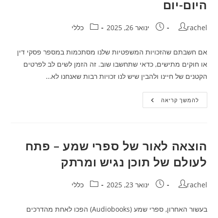
היום-יום
מחבר:
פורסם:
קטגוריה:
rachel
ינואר 26, 2025
כללי
אם חשבתם שהזכויות המשפטיות שלנו מסתכמות במספר פסקי דין
או חוקים מתישים, כדאי שתחשבו שוב. זה הזמן לשים לב לפרטים
הקטנים של חיינו ולהבין שיש לנו זכויות רבות שאנחנו לא…
זכויות
להמשך קריאה
שאפילו
לא
ידעתם
שיש
לכם!
הבונוסים
הוצאה לאור של ספרי שמע – פתח
המשפטיים
של
לעולם של תוכן נגיש ומרתק
חיי
היום-יום
מחבר:
פורסם:
קטגוריה:
rachel
ינואר 23, 2025
כללי
בעשור האחרון, ספרי שמע (Audiobooks) הפכו לאחת מהדרכים