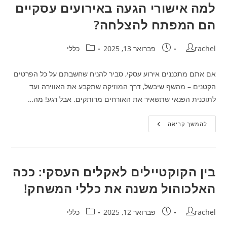
טעמים
למה אישורי הגעה באירועים עסקיים
לאנשים!
הם המפתח להצלחה?
מחבר:
פורסם:
קטגוריה:
rachel
פברואר 13, 2025
כללי
אם אתם מתכננים אירוע עסקי, סביר להניח שחשבתם על כל הפרטים
הקטנים – מהשף שיבשל, דרך המוזיקה שתקבע את האווירה ועד
לתוכנית הפנאי שתשאיר את האורחים מרותקים. אבל רגע! מה…
למה
להמשך קריאה
אישורי
הגעה
באירועים
עסקיים
הם
המפתח
בין הקוקטיילים לאקלים העסקי: ככה
להצלחה?
האלכוהול משנה את כללי המשחק!
מחבר:
פורסם:
קטגוריה:
rachel
פברואר 12, 2025
כללי