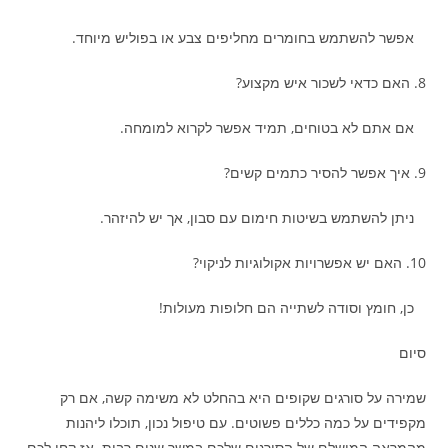
אפשר להשתמש בחומרים מחליפים צבע או בפוליש מיוחד.
8. האם כדאי לשכור איש מקצוע?
אם אתם לא בטוחים, תמיד אפשר לקרוא למומחה.
9. איך אפשר להסיר כתמים קשים?
ניתן להשתמש בשיטות חימום עם סבון, אך יש להיזהר.
10. האם יש אפשרויות אקולוגיות לניקוי?
כן, חומץ וסודה לשתייה הם חלופות מעולות!
סיום
שמירה על סורגים שקופים היא בהחלט לא משימה קשה, אם רק
מקפידים על כמה כללים פשוטים. עם טיפול נכון, תוכלו ליהנות
מהמראה המושלם של הסורגים שלכם במשך שנים רבות. אז קחו לכם