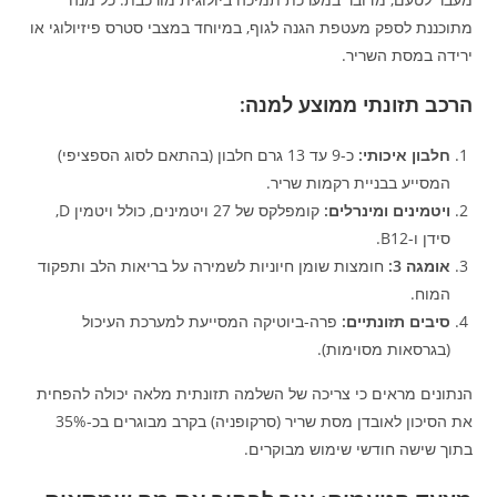
מתוכננת לספק מעטפת הגנה לגוף, במיוחד במצבי סטרס פיזיולוגי או
ירידה במסת השריר.
הרכב תזונתי ממוצע למנה:
חלבון איכותי:
כ-9 עד 13 גרם חלבון (בהתאם לסוג הספציפי)
המסייע בבניית רקמות שריר.
ויטמינים ומינרלים:
קומפלקס של 27 ויטמינים, כולל ויטמין D,
סידן ו-B12.
אומגה 3:
חומצות שומן חיוניות לשמירה על בריאות הלב ותפקוד
המוח.
סיבים תזונתיים:
פרה-ביוטיקה המסייעת למערכת העיכול
(בגרסאות מסוימות).
הנתונים מראים כי צריכה של השלמה תזונתית מלאה יכולה להפחית
את הסיכון לאובדן מסת שריר (סרקופניה) בקרב מבוגרים בכ-35%
בתוך שישה חודשי שימוש מבוקרים.