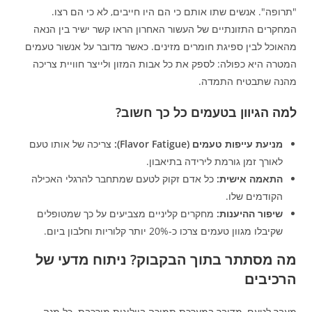
"תרופה". אנשים שתו אותם כי הם היו חייבים, לא כי הם רצו.
המחקרים התזונתיים של העשור האחרון הראו קשר ישיר בין הנאה
מהאוכל לבין ספיגת חומרים מזינים. כאשר מדובר על אנשור טעמים
המטרה היא כפולה: לספק את כל אבות המזון ולייצר חוויית צריכה
מהנה שתבטיח התמדה.
למה הגיוון בטעמים כל כך חשוב?
מניעת עייפות טעמים (Flavor Fatigue):
צריכה של אותו טעם
לאורך זמן גורמת לירידה בתיאבון.
התאמה אישית:
כל אדם זקוק לטעם שמתחבר להרגלי האכילה
הקודמים שלו.
שיפור ההיענות:
מחקרים קליניים מצביעים על כך שמטופלים
שקיבלו מגוון טעמים צרכו כ-20% יותר קלוריות וחלבון ביום.
מה מסתתר בתוך הבקבוק? ניתוח מדעי של
הרכיבים
מעבר לטעם, מדובר במערכת תמיכה ביולוגית מורכבת. כל מנה