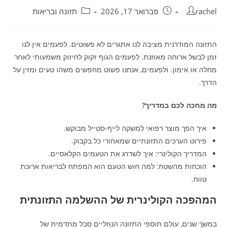
מחבר:
פורסם:
קטגוריה:
rachel
פברואר 17, 2026
תזונה ובריאות
התזונה המודרנית מציבה לנו אתגרים לא פשוטים. לפעמים אין לנו
זמן לבשל ארוחה מאוזנת. לפעמים הגוף זקוק לחיזוק משמעותי לאחר
מחלה או אימון. ולפעמים, אנחנו פשוט מחפשים משהו טעים ומזין על
הדרך.
מה מחכה לכם במדריך?
איך הפך מוצר רפואי למשקה לייף-סטייל מבוקש.
פירוט הערכים התזונתיים שמאחורי כל בקבוק.
המדריך הקולינרי: איך לשדרג את הטעמים הקלאסיים.
הוכחות מהשטח: למה חוש הטעם הוא המפתח לבריאות ארוכת
טווח.
המהפכה הקולינרית של ההשלמה התזונתית
במשך שנים, עולם תוספי התזונה הנוזליים סבל מתדמית של