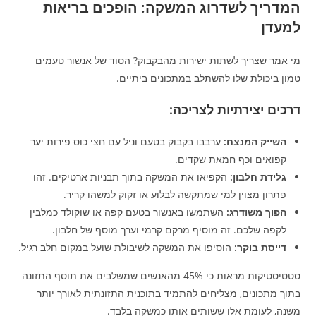
המדריך לשדרוג המשקה: הופכים בריאות
למעדן
מי אמר שצריך לשתות ישירות מהבקבוק? הסוד של אנשור טעמים
טמון ביכולת שלו להשתלב במתכונים ביתיים.
דרכים יצירתיות לצריכה:
השייק המנצח:
ערבבו בקבוק בטעם וניל עם חצי כוס פירות יער
קפואים וכף חמאת שקדים.
גלידת חלבון:
הקפיאו את המשקה בתוך תבניות ארטיקים. זהו
פתרון מצוין למי שמתקשה לבלוע או זקוק למשהו קריר.
הפוך משודרג:
השתמשו באנשור בטעם קפה או שוקולד כמלבין
לקפה שלכם. זה מוסיף מרקם קרמי וערך מוסף של חלבון.
דייסת בוקר:
הוסיפו את המשקה לשיבולת שועל במקום חלב רגיל.
סטטיסטיקות מראות כי 45% מהאנשים שמשלבים את תוסף התזונה
בתוך מתכונים, מצליחים להתמיד בתוכנית התזונתית לאורך יותר
משנה, לעומת אלו ששותים אותו כמשקה בלבד.