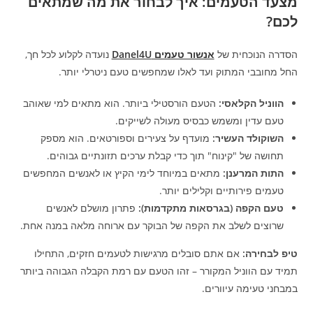
מצעד הטעמים: איך לבחור את מה שמתאים
לכם?
הסדרה הנוכחית של
אנשור טעמים Danel4U
נועדה לקלוע לכל חך,
החל מחובבי המתוק ועד לאלו שמחפשים טעם ניטרלי יותר.
הווניל הקלאסי:
הטעם הורסטילי ביותר. הוא מתאים למי שאוהב
טעם עדין ומשמש כבסיס מעולה לשייקים.
השוקולד העשיר:
מועדף על צעירים וספורטאים. הוא מספק
תחושה של "קינוח" תוך כדי קבלת ערכים תזונתיים גבוהים.
התות המרענן:
מתאים במיוחד לימי הקיץ או לאנשים המחפשים
טעמים פירותיים וקלילים יותר.
טעם הקפה (בגרסאות מתקדמות):
פתרון מושלם לאנשים
שרוצים לשלב את הקפה של הבוקר עם ארוחה מלאה במנה אחת.
טיפ לבחירה:
אם אתם סובלים מרגישות לטעמים חזקים, התחילו
תמיד עם הווניל המקורר – זהו הטעם עם רמת הקבלה הגבוהה ביותר
במבחני טעימה עיוורים.