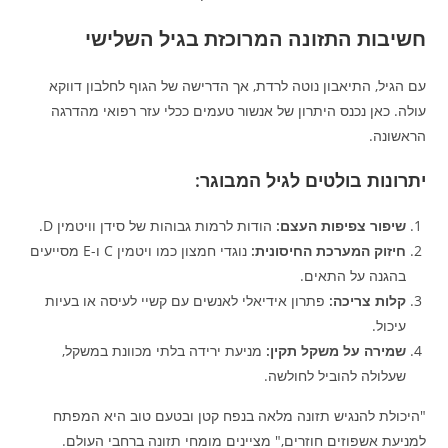
חשיבות התזונה המרוכזת בגיל השלישי
עם הגיל, התיאבון נוטה לרדת, אך הדרישה של הגוף לחלבון דווקא
עולה. כאן נכנס היתרון של אנשור טעמים ככלי עזר רפואי מהדרגה
הראשונה.
יתרונות בולטים לגיל המבוגר:
שיפור צפיפות העצם:
הודות לרמות גבוהות של סידן וויטמין D.
חיזוק המערכת החיסונית:
נוגדי חמצון כמו ויטמין C ו-E מסייעים
בהגנה על התאים.
קלות צריכה:
פתרון אידיאלי לאנשים עם קשיי לעיסה או בעיות
עיכול.
שמירה על משקל תקין:
מניעת ירידה בלתי מכוונת במשקל,
שעלולה להוביל לחולשה.
"היכולת להנגיש תזונה מלאה בנפח קטן ובטעם טוב היא המפתח
למניעת אשפוזים חוזרים," מציינים מומחי תזונה ברחבי העולם.