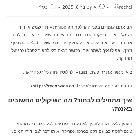
מחבר:
פורסם:
קטגוריה:
rachel
אוקטובר 8, 2025
כללי
אם אתם עומדים בפני ההחלטה ההיסטורית – דוד שמש או דוד
חשמל – אתם במקום הנכון. נדבר פה על מה שצריך לדעת כדי לבחור
את הדוד שיתאים לכם, איך להתקין אותו כמו שצריך (בלי בזבוז כסף
וזמן), ואפילו איך לשמר אותו בכושר מנצח בלי להפוך לסבל נצחי של
תחזוקה.
בואו נעשה את זה פשוט, מובן – ולחלוטין שווה כל רגע קריאה.
>> למידע נוסף היכנסו לאתר:
https://maor-sos.co.il/
איך מתחילים לבחור? מה השיקולים החשובים
באמת?
באופן כללי, חשוב להבין: לא כל דוד מתאים לכל מצב. כי כמו שאין
טעם להסתובב עם ז'קט במרכז אפריקה, אותו דבר לגבי דודי המים.