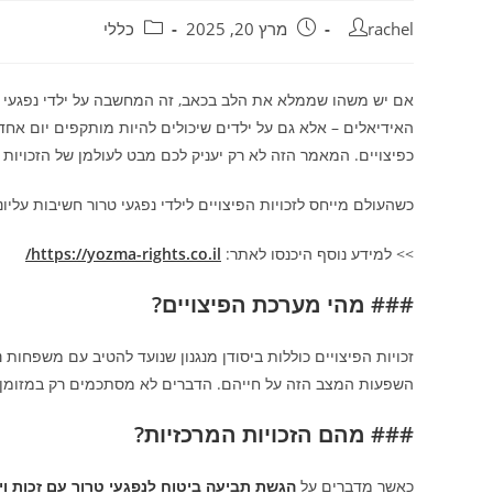
מחבר:
פורסם:
קטגוריה:
rachel
מרץ 20, 2025
כללי
אם יש משהו שממלא את הלב בכאב, זה המחשבה על ילדי נפגעי ט
האידיאלים – אלא גם על ילדים שיכולים להיות מותקפים יום אחד
כפיצויים. המאמר הזה לא רק יעניק לכם מבט לעולמן של הזכויות 
כשהעולם מייחס לזכויות הפיצויים לילדי נפגעי טרור חשיבות עליונ
>> למידע נוסף היכנסו לאתר:
https://yozma-rights.co.il/
### מהי מערכת הפיצויים?
זכויות הפיצויים כוללות ביסודן מנגנון שנועד להטיב עם משפחות 
השפעות המצב הזה על חייהם. הדברים לא מסתכמים רק במזומן א
### מהם הזכויות המרכזיות?
כאשר מדברים על
הגשת תביעה ביטוח לנפגעי טרור עם זכות וי