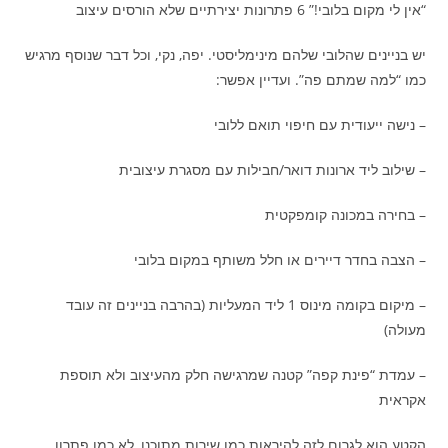
“אין לי מקום בלובי!” 6 פתרונות יצירתיים שלא הורסים עיצוב
יש בניינים שהלובי שלהם מינימליסטי. יפה, נקי, וכל דבר שנוסף מרגיש
כמו “למה שמתם פה”. ועדיין אפשר:
– נישה ייעודית עם חיפוי תואם ללובי
– שילוב ליד ארונות דואר/חבילות עם מסגרת עיצובית
– בחירה במכונה קומפקטית
– הצבה בחדר דיירים או חלל משותף במקום בלובי
– מיקום בקומה מינוס 1 ליד המעליות (בהרבה בניינים זה עובד
מעולה)
– עמדת “פינת קפה” קטנה שמרגישה חלק מהעיצוב ולא תוספת
אקראית
הקטע הוא לגרום לזה להיראות כמו שירות מתוכנן, לא כמו פתרון