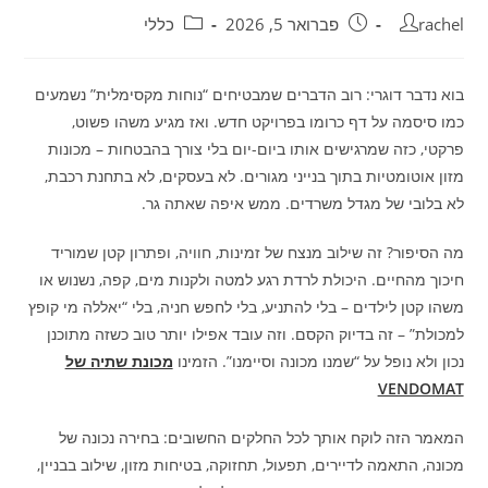
מחבר:
פורסם:
קטגוריה:
rachel
פברואר 5, 2026
כללי
בוא נדבר דוגרי: רוב הדברים שמבטיחים “נוחות מקסימלית” נשמעים
כמו סיסמה על דף כרומו בפרויקט חדש. ואז מגיע משהו פשוט,
פרקטי, כזה שמרגישים אותו ביום-יום בלי צורך בהבטחות – מכונות
מזון אוטומטיות בתוך בנייני מגורים. לא בעסקים, לא בתחנת רכבת,
לא בלובי של מגדל משרדים. ממש איפה שאתה גר.
מה הסיפור? זה שילוב מנצח של זמינות, חוויה, ופתרון קטן שמוריד
חיכוך מהחיים. היכולת לרדת רגע למטה ולקנות מים, קפה, נשנוש או
משהו קטן לילדים – בלי להתניע, בלי לחפש חניה, בלי “יאללה מי קופץ
למכולת” – זה בדיוק הקסם. וזה עובד אפילו יותר טוב כשזה מתוכנן
נכון ולא נופל על “שמנו מכונה וסיימנו”. הזמינו
מכונת שתיה של
VENDOMAT
המאמר הזה לוקח אותך לכל החלקים החשובים: בחירה נכונה של
מכונה, התאמה לדיירים, תפעול, תחזוקה, בטיחות מזון, שילוב בבניין,