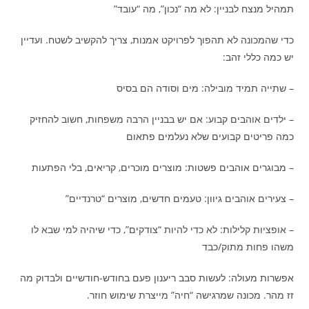
תמהיל מנצח לבניין: לא מה “נכון”, מה “עובד”
כדי שהמכונה לא תהפוך לפרויקט אמנות, צריך להקשיב לשטח. ועדיין
יש כמה כללי זהב:
– שתייה תמיד מובילה: מים וסודה הם בסיס
– ילדים אוהבים קבוע: אם יש בבניין הרבה משפחות, חשוב להחזיק
כמה פריטים קבועים שלא נעלמים פתאום
– מבוגרים אוהבים פשטות: מוצרים מוכרים, קריאים, בלי הפתעות
– צעירים אוהבים גיוון: טעמים חדשים, מוצרים “טרנדיים”
– אופציות קלילות: לא כדי להיות “צודקים”, כדי שיהיה למי שבא לו
משהו פחות מתוק/כבד
אפשרות מעולה: לעשות סבב ריענון פעם בחודש-חודשיים ולבדוק מה
זז מהר. מכונה שמרגישה “חיה” מייצרת שימוש חוזר.