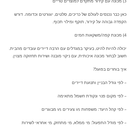
3) מכונה עם קירור מתקדם למוצרים טריים
כאן כבר נכנסים לעולם של כריכים, סלטים, יוגורטים וכדומה. דורש
הקפדה גבוהה על קירור, תוקף ומילוי תכוף.
4) מכונת קפה/משקאות חמים
יכולה להיות להיט, בעיקר במגדלים עם הרבה דיירים עובדים מהבית.
חשוב לבחור מכונה איכותית, עם ניקוי מובנה ושירות תחזוקה מצוין.
איך בוחרים בפועל?
– לפי גודל הבניין ותנועת דיירים
– לפי מקום פנוי ונקודת חשמל מתאימה
– לפי קהל היעד: משפחות vs צעירים vs מבוגרים
– לפי מודל התפעול: מי ממלא, מי מתחזק, מי אחראי לשירות