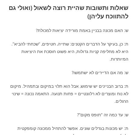
שאלות ותשובות שהיית רוצה לשאול (ואולי גם
להתווכח עליהן)
ש: האם מכונה בבניין באמת מורידה יציאות למכולת?
ת: כן, בעיקר על הדברים הקטנים: שתייה, חטיפים, “שכחתי להביא”.
היא לא מחליפה קניות גדולות, היא פשוט חוסכת את היציאות
המיותרות.
ש: מה אם הדיירים לא ישתמשו?
ת: ברוב הבניינים יש שימוש, אבל הוא תלוי במיקום ובתמהיל. מיקום
לא נוח ומוצרים לא רלוונטיים = פחות תנועה. התאמה נכונה = שינוי
הרגלים.
ש: עד כמה זה “תופס מקום”?
ת: יש מכונות בגדלים שונים. אפשר להתחיל ממכונה קומפקטית