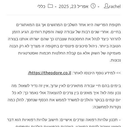
מחבר:
פורסם:
קטגוריה:
rachel
אפריל 23, 2025
כללי
תקופת הפרישה היא אחד השלבים המרגשים אך גם המאתגרים
בחיים. אחרי שנים רבות של עבודה קשה והפקת רווחים, הגיע הזמן
להרהר כיצד לנהל את החסכונות שצברנו כך שהם ישרתו אותנו בצורה
הטובה ביותר. ניהול סיכונים פיננסיים בתקופה זו מצריך לא רק הבנה
מעמיקה של השוק אלא גם קבלת החלטות חכמות ואסטרטגיות
נכונות.
>> למידע נוסף היכנסו לאתר:
https://theodore.co.il/
בימים בהם חיי עבודה מתארכים לאין ערוך, אין זה נדיר לשאול: מה
נכון ומה לא? איך מאזנים בין צרכים להוצאה? אולי נאמר כך: לא כל
יום קמים בבוקר והולכים למשרד לממש את הכסף שנחסך. להלן כמה
נקודות למחשבה:
– תכנון עלויות רפואה וצרכים אישיים: חישוב עלויות רפואיות הוא דבר
ראשון שצריך לקחת בחשבון. הצרכים הרפואיים הולכים ותופסים