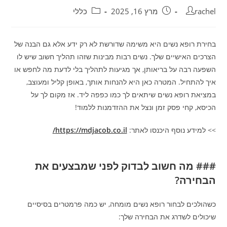
מחבר:
פורסם:
קטגוריה:
rachel
מרץ 16, 2025
כללי
בחירת רופא נשים היא משימה שדורשת לא רק ידע אלא גם הבנה של
הצרכים האישיים שלך. נשים רבות מבינות שזהו תהליך חשוב שיש לו
השפעה רבה על בריאותן, אך מגיעות לתהליך בלי לדעת מה לחפש או
איך להתחיל. המטרה כאן היא להנחות אותך, באופן קליל ומעוצב,
במציאת רופא נשים שיתאים לך כמו כפפה ליד. אז מקום לך על
הכיסא, קחי פסק זמן ונצל את ההזדמנות ללמוד!
>> למידע נוסף היכנסו לאתר:
https://mdjacob.co.il/
### מה חשוב לבדוק לפני שמבצעים את
הבחירה?
כשהולכים לבחור רופא נשים מומחה, יש כמה פרמטרים בסיסיים
שיכולים לשדרג את הבחירה שלך: