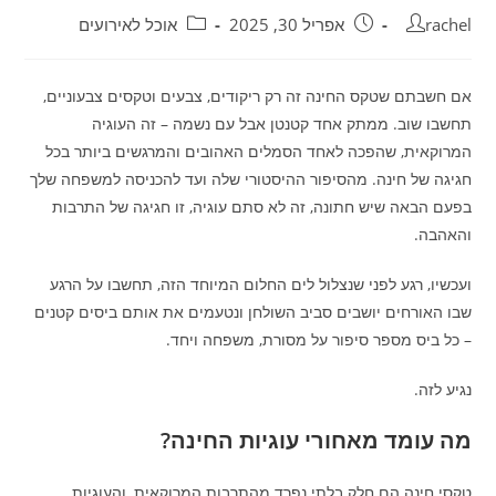
מחבר:
פורסם:
קטגוריה:
rachel
אפריל 30, 2025
אוכל לאירועים
אם חשבתם שטקס החינה זה רק ריקודים, צבעים וטקסים צבעוניים,
תחשבו שוב. ממתק אחד קטנטן אבל עם נשמה – זה העוגיה
המרוקאית, שהפכה לאחד הסמלים האהובים והמרגשים ביותר בכל
חגיגה של חינה. מהסיפור ההיסטורי שלה ועד להכניסה למשפחה שלך
בפעם הבאה שיש חתונה, זה לא סתם עוגיה, זו חגיגה של התרבות
והאהבה.
ועכשיו, רגע לפני שנצלול לים החלום המיוחד הזה, תחשבו על הרגע
שבו האורחים יושבים סביב השולחן ונטעמים את אותם ביסים קטנים
– כל ביס מספר סיפור על מסורת, משפחה ויחד.
נגיע לזה.
מה עומד מאחורי עוגיות החינה?
טקסי חינה הם חלק בלתי נפרד מהתרבות המרוקאית, והעוגיות