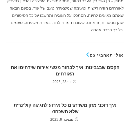
מתוק – הן גשר בין העבר להווה, סמל למורשת העשירה והרצון להעניק
לאורחים חוויה רגשית וטעימה שמשאירה טעם של עוד. בפעם הבאה
שאתם מגיעים לחינה, הסתכלו על העוגיה ותחשבו על כל הסיפורים
שהן מבשרות; זו מתנה שעוברת מדור לדור, בעזרת משפחה, טעמים
וכל כך הרבה אהבה.
אולי תאהב/י גם
הקסם שבגבינות: איך לבחור מגשי אירוח שידהימו את
האורחים
יוני 28, 2025
איך דוכני מזון משדרגים כל אירוע לחגיגה קולינרית
שלא תשכחו?
נובמבר 9, 2025