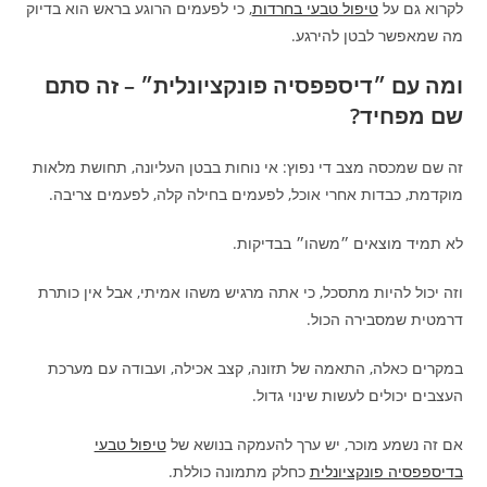
לקרוא גם על
טיפול טבעי בחרדות
, כי לפעמים הרוגע בראש הוא בדיוק
מה שמאפשר לבטן להירגע.
ומה עם ״דיספפסיה פונקציונלית״ – זה סתם
שם מפחיד?
זה שם שמכסה מצב די נפוץ: אי נוחות בבטן העליונה, תחושת מלאות
מוקדמת, כבדות אחרי אוכל, לפעמים בחילה קלה, לפעמים צריבה.
לא תמיד מוצאים ״משהו״ בבדיקות.
וזה יכול להיות מתסכל, כי אתה מרגיש משהו אמיתי, אבל אין כותרת
דרמטית שמסבירה הכול.
במקרים כאלה, התאמה של תזונה, קצב אכילה, ועבודה עם מערכת
העצבים יכולים לעשות שינוי גדול.
אם זה נשמע מוכר, יש ערך להעמקה בנושא של
טיפול טבעי
בדיספפסיה פונקציונלית
כחלק מתמונה כוללת.