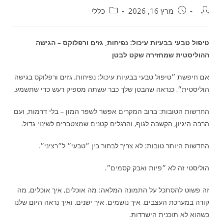
מחבר:
פורסם:
קטגוריה:
מרץ 16, 2026
כללי
טיפול טבעי בבעיות עיכול: נפיחות, גזים ורפלוקס – הגישה
ההוליסטית שמחזירה שקט לבטן
אם חיפשת ״טיפול טבעי בבעיות עיכול: נפיחות, גזים ורפלוקס בגישה
הוליסטית״, כנראה שהבטן שלך כבר עשתה מספיק רעש כדי שתשמע.
החדשות הטובות: ברוב המקרים אפשר לשפר המון – בלי דרמות, ועם
הרבה היגיון, הקשבה לגוף, והרגלים קטנים שמצטברים לשינוי גדול.
החדשות היותר טובות: לא צריך לבחור בין ״טבעי״ ל״רציני״.
הוליסטי זה לא ״פיות ואבק קסמים״.
זה פשוט להסתכל על התמונה המלאה: מה אוכלים, איך אוכלים, מה
קורה במערכת העצבים, איך נושמים, איך ישנים, ואיך נראה היום שלנו
כשהוא לא תוכנית הישרדות.