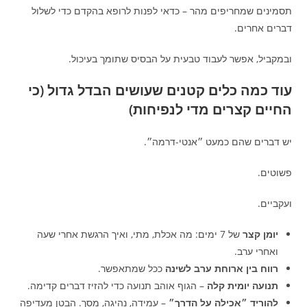
תסמינים שמחריפים מהר – כדאי לפנות לרופא בהקדם כדי לשלול
דברים אחרים.
ובמקביל, אפשר לעבוד טבעית על הבסיס שתומך בעיכול.
עוד כמה כלים קטנים שעושים הבדל גדול (כי
החיים קצרים מדי לנפיחות)
יש דברים שהם כמעט ״אנטי-דרמה״.
פשוטים.
ועקביים.
יומן קצר
של 7 ימים: מה אכלת, מתי, ואיך הרגשת אחרי שעה
ואחרי ערב.
רווח בין ארוחת ערב לשינה
ככל שמתאפשר.
תנועה יומית קלה
– הגוף אוהב תנועה כדי להזיז דברים קדימה.
להוריד ״אכילה על הדרך״
– עמידה, נהיגה, מסך. הבטן מעדיפה