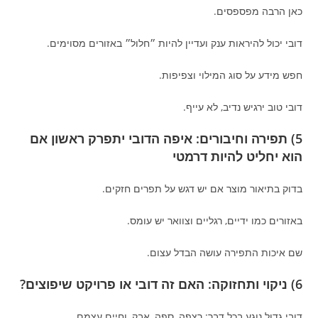
כאן הרבה מפספסים.
דובי יכול להיראות ענק ועדיין להיות ״חלול״ באזורים מסוימים.
חפש מידע על סוג המילוי וצפיפות.
דובי טוב ירגיש נדיב, לא עייף.
5) תפירה וחיבורים: איפה הדובי יתפרק ראשון אם
הוא יחליט להיות דרמטי
בדוק בתיאור מוצר אם יש דגש על תפרים חזקים.
באזורים כמו ידיים, רגליים וצוואר יש עומס.
שם איכות התפירה עושה הבדל עצום.
6) ניקוי ותחזוקה: האם זה דובי או פרויקט שיפוצים?
דובי גדול נוגע בכל דבר: רצפה, ספה, אבק, וחיים עצמם.