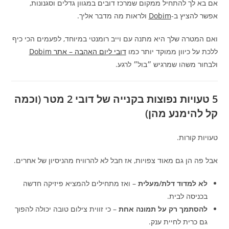
אם בא לך להתחיל ממקום שמרכז דובים במגוון גדלים וסגנונות,
אפשר להציץ ב-
Dobim
ולראות מה מדבר אליך.
ואם המטרה שלך היא מתנה עם וייב רומנטי במיוחד, לפעמים הכי כיף
ללכת על כיוון ממוקד יותר כמו
דובי ליום האהבה – אתר Dobim
ולבחור משהו שמרגיש ״בול״ לרגע.
5 טעויות נפוצות בקנייה של דובי 2 מטר (וכמה
קל להימנע מהן)
טעויות קורות.
אבל פה הן גם מאוד צפויות, אז חבל לא להרוויח מהניסיון של אחרים.
לא למדוד דלת/מעלית
– ואז מתחילים להמציא פיזיקה חדשה
בכניסה לבית.
להסתמך רק על תמונה אחת
– כי זווית צילום טובה יכולה להפוך
גם כרית לחיית ענק.